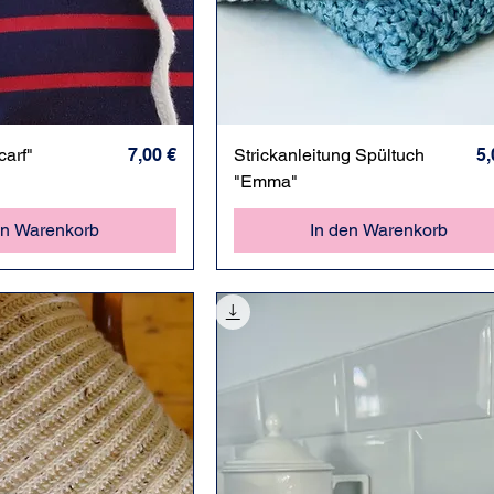
hnellansicht
Preis
Schnellansicht
Pr
carf"
7,00 €
Strickanleitung Spültuch
5,
"Emma"
en Warenkorb
In den Warenkorb