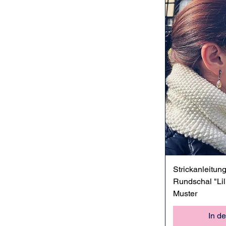
Sc
Strickanleitun
Rundschal "Lil
Muster
In d