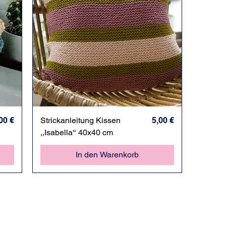
eis
Schnellansicht
Preis
00 €
Strickanleitung Kissen
5,00 €
,,Isabella‘‘ 40x40 cm
In den Warenkorb