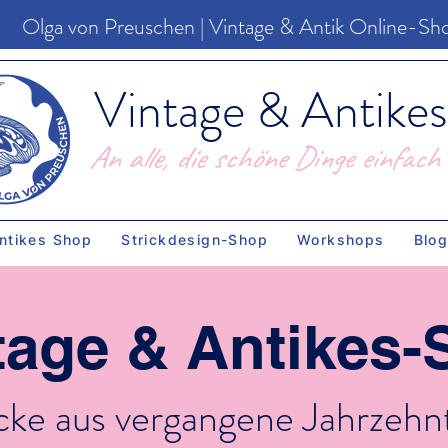
Olga von Preuschen | Vintage & Antik Online-Sh
Vintage & Antikes
An alle, die schöne Dinge einfach 
ntikes Shop
Strickdesign-Shop
Workshops
Blo
tage & Antikes-
cke aus vergangene Jahrzehnt