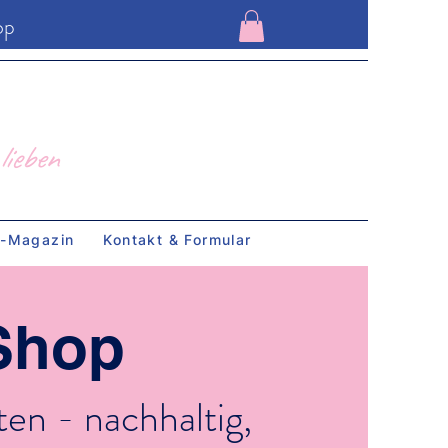
op
lieben
g-Magazin
Kontakt & Formular
Shop
en - nachhaltig,