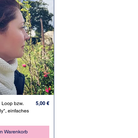
hnellansicht
Preis
g Loop bzw.
5,00 €
ly", einfaches
en Warenkorb