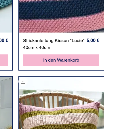
eis
Schnellansicht
Preis
00 €
Strickanleitung Kissen "Lucie"
5,00 €
40cm x 40cm
In den Warenkorb