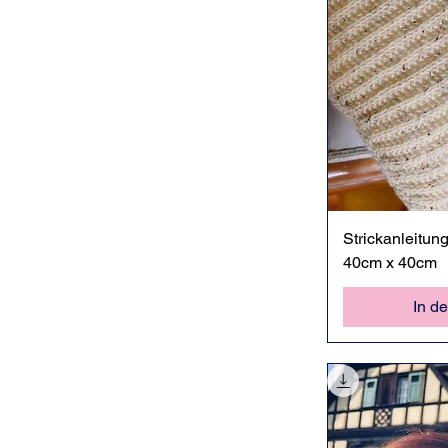
Sc
Strickanleitun
40cm x 40cm
In d