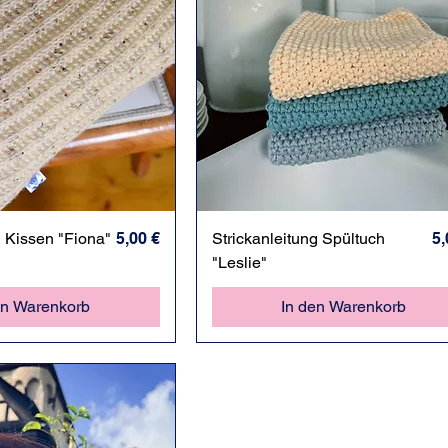
hnellansicht
Preis
Schnellansicht
Pr
g Kissen "Fiona"
5,00 €
Strickanleitung Spültuch
5,
"Leslie"
en Warenkorb
In den Warenkorb