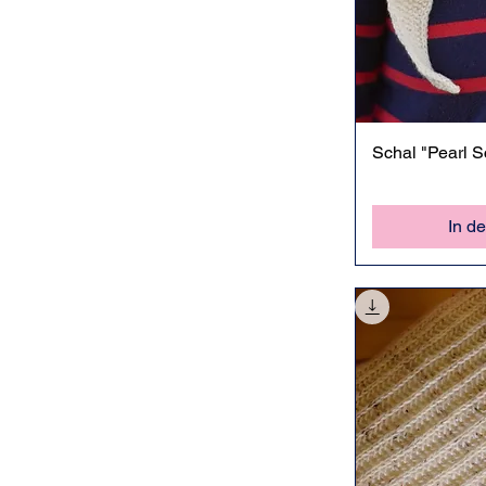
Sc
Schal "Pearl S
In d