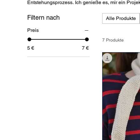
Entstehungsprozess. Ich genieße es, mir ein Proje
Farben stellt für mich den Höhenpunkt dar. Selbst d
Filtern nach
Möglichkeit vom Alltag eine Auszeit zu nehmen. Zur Herstellung der Produkte verwende ich
Alle Produkte
hochwertige und natürliche Stoffe, wie Merinowol
Preis
7 Produkte
5 €
7 €