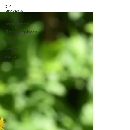
DIY
Stricken &
Nähen
Inspirationen
Einrichtungsideen
Backen
Kochen
Garten