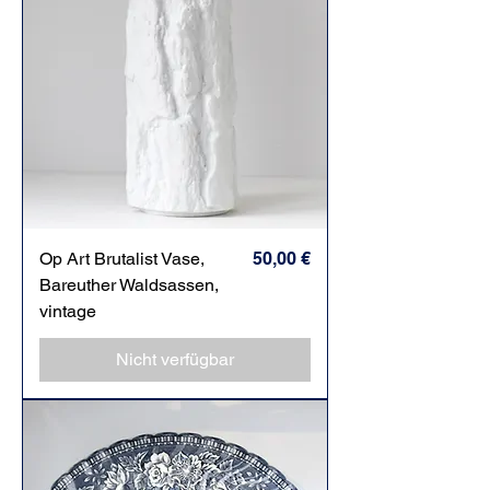
Preis
Op Art Brutalist Vase,
50,00 €
Bareuther Waldsassen,
vintage
Nicht verfügbar