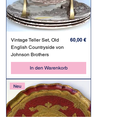
Preis
Vintage Teller Set, Old
60,00 €
English Countryside von
Johnson Brothers
In den Warenkorb
Neu