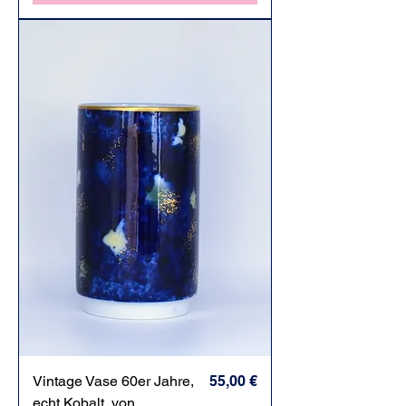
Preis
Vintage Vase 60er Jahre,
55,00 €
echt Kobalt, von