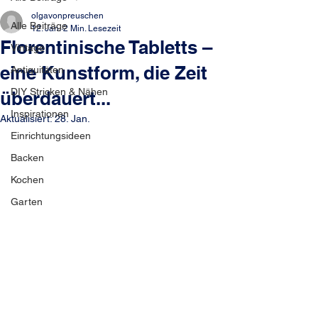
olgavonpreuschen
Alle Beiträge
12. Jan.
2 Min. Lesezeit
Florentinische Tabletts –
Vintage
eine Kunstform, die Zeit
Antiquitäten
DIY Stricken & Nähen
überdauert...
Inspirationen
Aktualisiert:
28. Jan.
Einrichtungsideen
Backen
Kochen
Garten